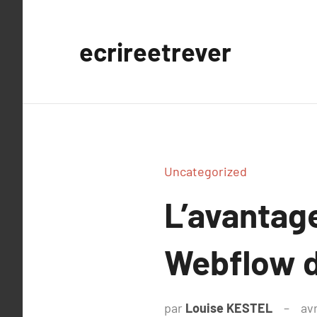
Aller
au
ecrireetrever
contenu
Uncategorized
L’avantag
Webflow d
par
Louise KESTEL
avr