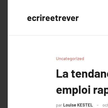
Aller
au
ecrireetrever
contenu
Uncategorized
La tendan
emploi ra
par
Louise KESTEL
oc