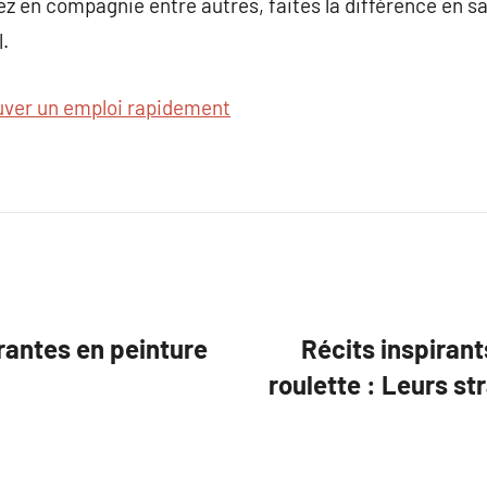
lez en compagnie entre autres, faites la différence en s
l.
uver un emploi rapidement
rantes en peinture
Récits inspirant
roulette : Leurs st