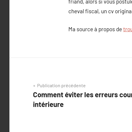
friand, alors si vous postu
cheval fiscal, un cv origina
Ma source à propos de
tro
Navigation
Publication précédente
Comment éviter les erreurs cou
de
intérieure
l’article