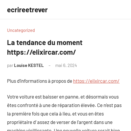
Aller
ecrireetrever
au
contenu
Uncategorized
La tendance du moment
https://elixircar.com/
par
Louise KESTEL
mai 6, 2024
Aucun
commentaire
Plus d’informations à propos de
https://elixircar.com/
Votre voiture est baisser en panne, et désormais vous
êtes confronté à une de réparation élevée. Ce n’est pas
la première fois que cela à lieu, et vous en êtes
propriétaire d’ assez de verser de l’argent dans une
machine vieillissante. Une nouvelle voiture serait bien,