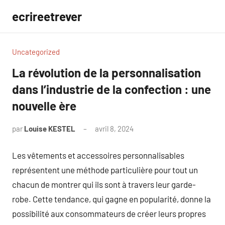
Aller
ecrireetrever
au
contenu
Uncategorized
La révolution de la personnalisation
dans l’industrie de la confection : une
nouvelle ère
par
Louise KESTEL
avril 8, 2024
Aucun
commentaire
Les vêtements et accessoires personnalisables
représentent une méthode particulière pour tout un
chacun de montrer qui ils sont à travers leur garde-
robe. Cette tendance, qui gagne en popularité, donne la
possibilité aux consommateurs de créer leurs propres