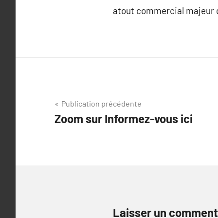
atout commercial majeur q
Navigation
Publication précédente
Zoom sur Informez-vous ici
de
l’article
Laisser un comment