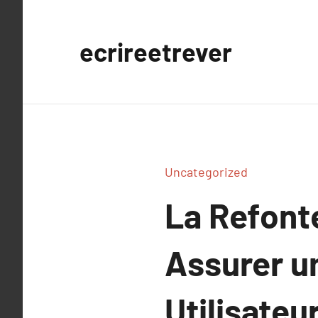
Aller
au
ecrireetrever
contenu
Uncategorized
La Refont
Assurer u
Utilisateu