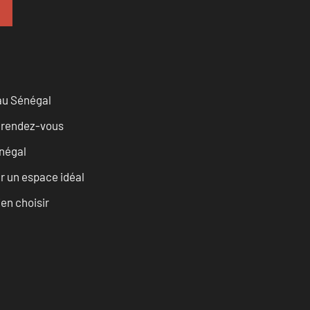
 au Sénégal
u rendez-vous
négal
r un espace idéal
ien choisir