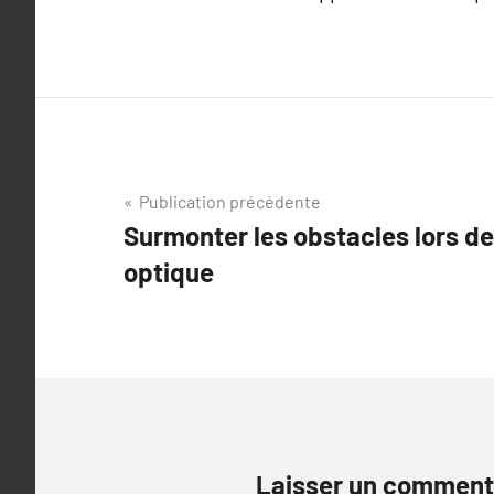
Navigation
Publication précédente
Surmonter les obstacles lors de
de
optique
l’article
Laisser un comment