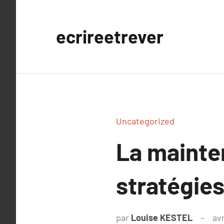
Aller
au
ecrireetrever
contenu
Uncategorized
La mainten
stratégies
par
Louise KESTEL
avr