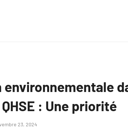
n environnementale da
QHSE : Une priorité
vembre 23, 2024
Aucun