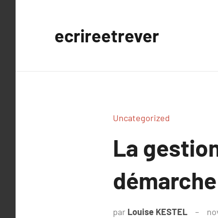
Aller
au
ecrireetrever
contenu
Uncategorized
La gestio
démarche 
par
Louise KESTEL
no