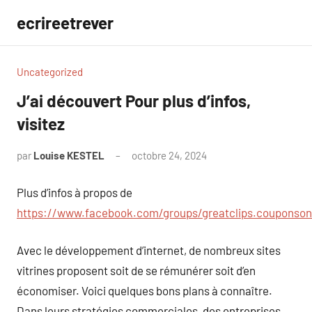
Aller
ecrireetrever
au
contenu
Uncategorized
J’ai découvert Pour plus d’infos,
visitez
par
Louise KESTEL
octobre 24, 2024
Aucun
commentaire
Plus d’infos à propos de
https://www.facebook.com/groups/greatclips.couponson
Avec le développement d’internet, de nombreux sites
vitrines proposent soit de se rémunérer soit d’en
économiser. Voici quelques bons plans à connaître.
Dans leurs stratégies commerciales, des entreprises