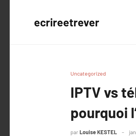
Aller
au
ecrireetrever
contenu
Uncategorized
IPTV vs té
pourquoi l
par
Louise KESTEL
jan