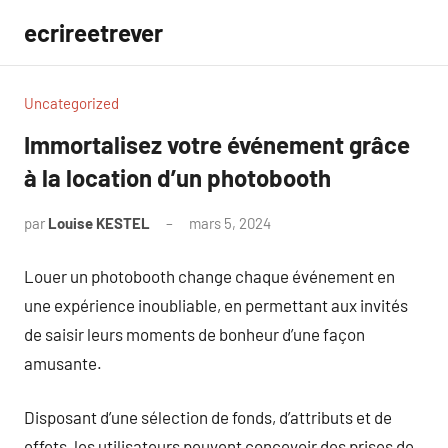
Aller
ecrireetrever
au
contenu
Uncategorized
Immortalisez votre événement grâce
à la location d’un photobooth
par
Louise KESTEL
mars 5, 2024
Aucun
commentaire
Louer un photobooth change chaque événement en
une expérience inoubliable, en permettant aux invités
de saisir leurs moments de bonheur d’une façon
amusante.
Disposant d’une sélection de fonds, d’attributs et de
effets, les utilisateurs peuvent concevoir des prises de