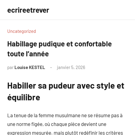
Aller
ecrireetrever
au
contenu
Uncategorized
Habillage pudique et confortable
toute l’année
par
Louise KESTEL
janvier 5, 2026
Aucun
commentaire
Habiller sa pudeur avec style et
équilibre
La tenue de la femme musulmane ne se résume pas à
une norme figée, où chaque pièce devient une
expression mesurée. mais plutôt redéfinir les critères