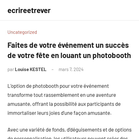
Aller
ecrireetrever
au
contenu
Uncategorized
Faites de votre événement un succès
de votre fête en louant un photobooth
par
Louise KESTEL
mars 7, 2024
Aucun
commentaire
L’option de photobooth pour votre événement
transforme tout rassemblement en une aventure
amusante, offrant la possibilité aux participants de
immortaliser leurs joies d’une façon amusante.
Avec une variété de fonds, d’déguisements et de options
de personnalisation, les utilisateurs peuvent créer des