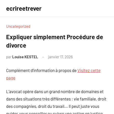
Aller
ecrireetrever
au
contenu
Uncategorized
Expliquer simplement Procédure de
divorce
par
Louise KESTEL
janvier 17, 2026
Aucun
commentaire
Complément d’information à propos de
Visitez cette
page
L’avocat opère dans un grand nombre de domaines et
dans des situations très différentes : vie familiale, droit
des compagnies, droit du travail… Il peut juste vous
guider, vous conseiller ou suivre une action en justice.