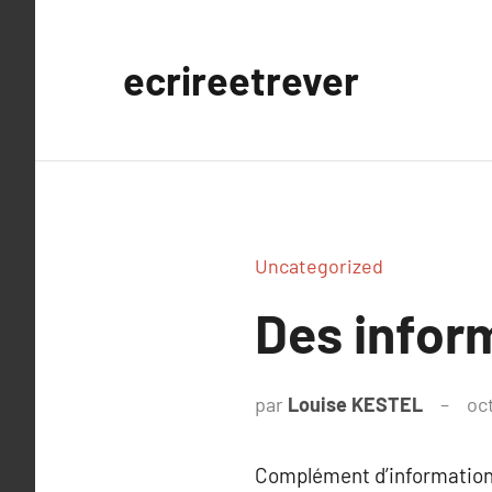
Aller
au
ecrireetrever
contenu
Uncategorized
Des inform
par
Louise KESTEL
oc
Complément d’information