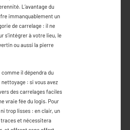
perennité. L’avantage du
l offre immanquablement un
orie de carrelage : il ne
s’intégrer à votre lieu, le
vertin ou aussi la pierre
tout comme il dépendra du
 nettoyage : si vous avez
vers des carrelages faciles
ne vraie fée du logis. Pour
 trop lisses : en clair, un
 traces et nécessitera
 et offrent sans effort,