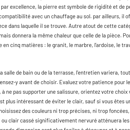
ar excellence, la pierre est symbole de rigidité et de 
 compatibilité avec un chauffage au sol. par ailleurs, i
ce dans laquelle il se trouve. Autre atout de cette catég
mais donnera la même chaleur que celle de la pièce. Pour 
en cinq matières : le granit, le marbre, l’ardoise, le tra
de la salle de bain ou de la terrasse, l’entretien variera, 
ensez-y avant de choisir. Evaluez votre patience pour le
à ne pas supporter une salissure, orientez votre choix 
est plus intéressant de éviter le clair, sauf si vous êtes u
isissez des couleurs ni trop précises, ni trop foncées, ni
 ou clair cassé significativement nervuré atténuera les
grande dimension sont plus faciles à découper et à poser,