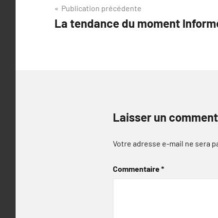
Navigation
Publication précédente
La tendance du moment Informe
de
l’article
Laisser un comment
Votre adresse e-mail ne sera p
Commentaire
*