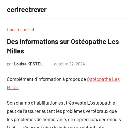
Aller
ecrireetrever
au
contenu
Uncategorized
Des informations sur Ostéopathe Les
Milles
par
Louise KESTEL
octobre 22, 2024
Aucun
commentaire
Complément d’information à propos de
Ostéopathe Les
Milles
Son champ d’habilitation est très vaste L’ostéopathie
peut de l’assurer autant les problèmes vertébraux que
les problèmes de hémicrânie, de dépression, des ennuis
O. R. L. récurrent chez le bebe ou un enfant, etc…