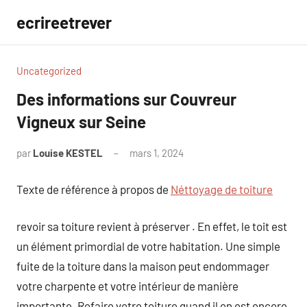
Aller
ecrireetrever
au
contenu
Uncategorized
Des informations sur Couvreur
Vigneux sur Seine
par
Louise KESTEL
mars 1, 2024
Aucun
commentaire
Texte de référence à propos de
Néttoyage de toiture
revoir sa toiture revient à préserver . En effet, le toit est
un élément primordial de votre habitation. Une simple
fuite de la toiture dans la maison peut endommager
votre charpente et votre intérieur de manière
importante. Refaire votre toiture quand il en est encore