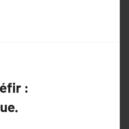
fir :
ue.