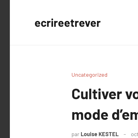
Aller
au
ecrireetrever
contenu
Uncategorized
Cultiver v
mode d’emp
par
Louise KESTEL
oc