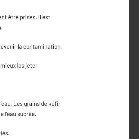
t être prises. Il est
.
révenir la contamination.
mieux les jeter.
d’eau. Les grains de kéfir
de l’eau sucrée.
iés.