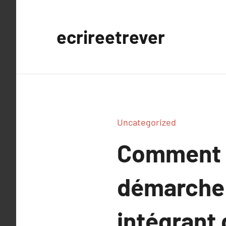
Aller
au
ecrireetrever
contenu
Uncategorized
Comment l
démarche 
intégrant 