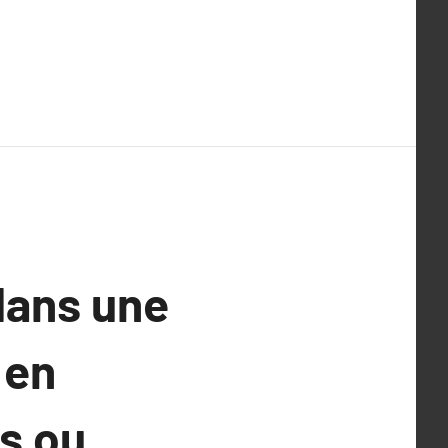
dans une
 en
es ou