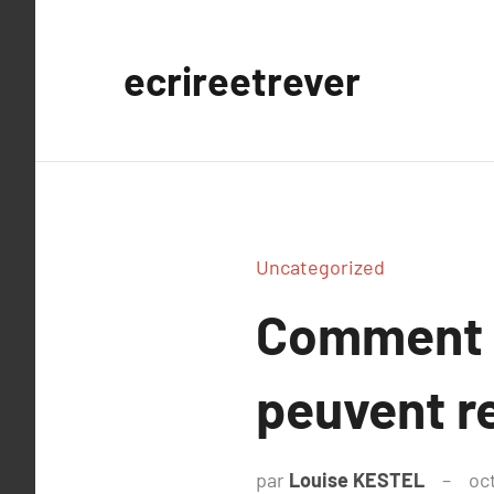
Aller
au
ecrireetrever
contenu
Uncategorized
Comment l
peuvent re
par
Louise KESTEL
oc