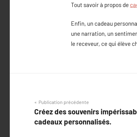
Tout savoir à propos de
ca
Enfin, un cadeau personnal
une narration, un sentimen
le receveur, ce qui élève 
Navigation
Publication précédente
Créez des souvenirs impérissab
de
cadeaux personnalisés.
l’article