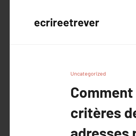
Aller
au
ecrireetrever
contenu
Uncategorized
Comment c
critères d
adresses p