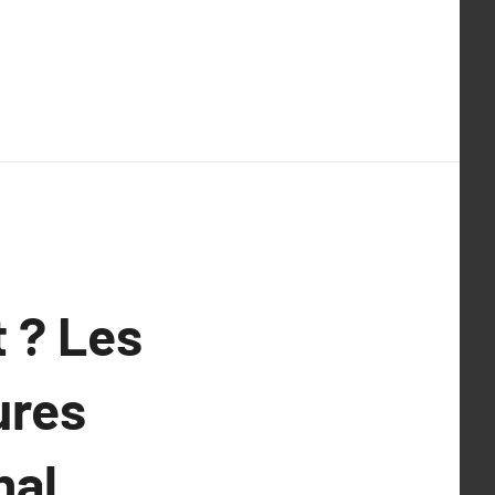
 ? Les
ures
nal.