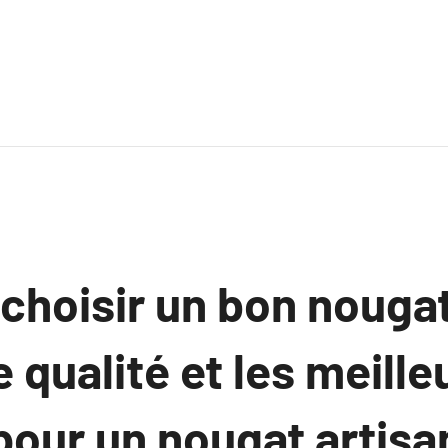
hoisir un bon nougat
e qualité et les meille
our un nougat artisa