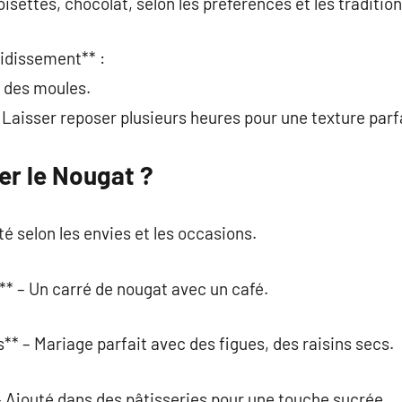
oisettes, chocolat, selon les préférences et les tradition
oidissement** :
s des moules.
: Laisser reposer plusieurs heures pour une texture parf
r le Nougat ?
é selon les envies et les occasions.
* – Un carré de nougat avec un café.
* – Mariage parfait avec des figues, des raisins secs.
 Ajouté dans des pâtisseries pour une touche sucrée.