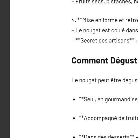
– Fruits secs, pistaches, n
4. **Mise en forme et refr
– Le nougat est coulé dan
– **Secret des artisans** 
Comment Déguste
Le nougat peut être dégust
**Seul, en gourmandise*
**Accompagné de fruits*
**Dans des desserts** –