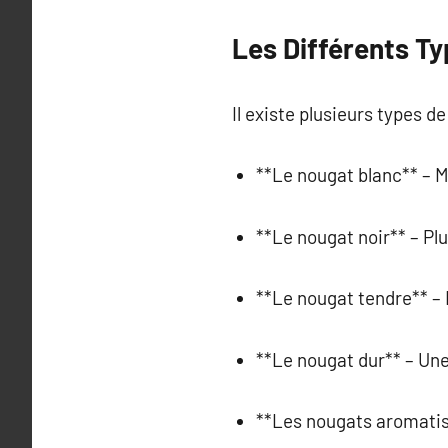
Les Différents T
Il existe plusieurs types d
**Le nougat blanc** – M
**Le nougat noir** – Pl
**Le nougat tendre** – 
**Le nougat dur** – Une
**Les nougats aromatisé