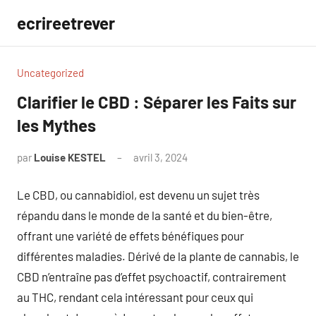
Aller
ecrireetrever
au
contenu
Uncategorized
Clarifier le CBD : Séparer les Faits sur
les Mythes
par
Louise KESTEL
avril 3, 2024
Aucun
commentaire
Le CBD, ou cannabidiol, est devenu un sujet très
répandu dans le monde de la santé et du bien-être,
offrant une variété de effets bénéfiques pour
différentes maladies. Dérivé de la plante de cannabis, le
CBD n’entraîne pas d’effet psychoactif, contrairement
au THC, rendant cela intéressant pour ceux qui