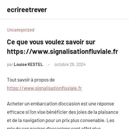
Aller
ecrireetrever
au
contenu
Uncategorized
Ce que vous voulez savoir sur
https://www.signalisationfluviale.fr
par
Louise KESTEL
octobre 26, 2024
Aucun
commentaire
Tout savoir à propos de
https://www.signalisationfluviale.fr
Acheter un embarcation d’occasion est une réponse
efficace si l’on vise bénéficier des joies de la plaisance
et de la navigation pour un prix plus convenable. Les
prix de ces navires d’occasions sont effet plus