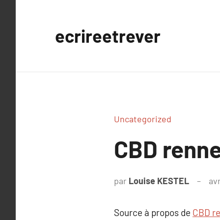
Aller
au
ecrireetrever
contenu
Uncategorized
CBD renne
par
Louise KESTEL
avr
Source à propos de
CBD r