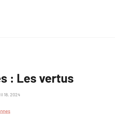
s : Les vertus
il 18, 2024
Aucun
commentaire
ennes