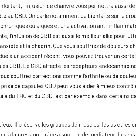
nfortant, l’infusion de chanvre vous permettra aussi de 
rête au CBD. On parle notamment de bienfaits sur le gr
hroniques ou aigües et une activation anti-inflammatoi
e, l’infusion de CBD est aussi le meilleur allié pour lutt
nxiété et la chagrin. Que vous souffriez de douleurs c
 due à un accident récent, vous pouvez trouver un cert
ules CBD. Le CBD affecte les récepteurs endocannabinoï
 vous souffrez d’affections comme l’arthrite ou de doule
 prise de capsules CBD peut vous aider à mieux contrôl
i a du THC et du CBD, est par exemple dans certains ca
eux. Il préserve les groupes de muscles, les os et les o
 ou à la pression, grâce à son rôle de médiateur du sens