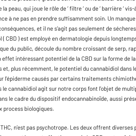
a peau, qui joue le rôle de ‘ filtre ‘ ou de ‘ barrière ‘ vi
ce à ne pas en prendre suffisamment soin. Un manque 
conséquences, et il ne s’agit pas seulement de sécher
 ( CBD ) est employé en dermatologie depuis longtemps. 
ue du public, découle du nombre croissant de serp, rap
n effet intéressant potentiel de la CBD sur la forme de 
s et, plus récemment, le potentiel du cannabidiol dans l
sur l’épiderme causés par certains traitements chimiot
s le cannabidiol agit sur notre corps font l’objet de mult
dans le cadre du dispositif endocannabinoïde, aussi prés
 process biologiques.
HC, n’est pas psychotrope. Les deux offrent diverses p