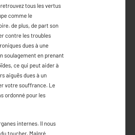
retrouvez tous les vertus
oupe comme le
re. de plus, de part son
er contre les troubles
hroniques dues à une
ain soulagement en prenant
des, ce qui peut aider à
urs aiguës dues à un
er votre souffrance. Le
s ordonné pour les
rganes internes. Il nous
 du toucher. Malgré