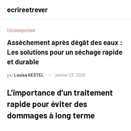
Aller
ecrireetrever
au
contenu
Uncategorized
Assèchement après dégât des eaux :
Les solutions pour un séchage rapide
et durable
par
Louise KESTEL
janvier 23, 2026
Aucun
commentaire
L’importance d’un traitement
rapide pour éviter des
dommages à long terme