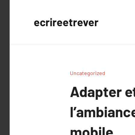
Aller
au
ecrireetrever
contenu
Uncategorized
Adapter et
l’ambianc
mobile